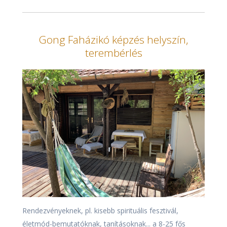
Gong Faházikó képzés helyszín,
terembérlés
Rendezvényeknek, pl. kisebb spirituális fesztivál,
életmód-bemutatóknak, tanításoknak... a 8-25 fős