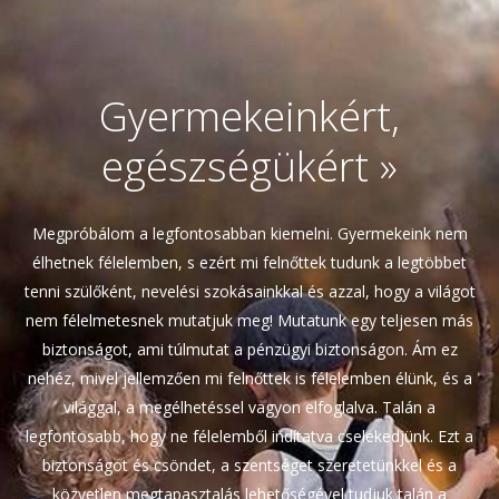
Gyermekeinkért,
egészségükért
»
Megpróbálom a legfontosabban kiemelni. Gyermekeink nem
élhetnek félelemben, s ezért mi felnőttek tudunk a legtöbbet
tenni szülőként, nevelési szokásainkkal és azzal, hogy a világot
nem félelmetesnek mutatjuk meg! Mutatunk egy teljesen más
biztonságot, ami túlmutat a pénzügyi biztonságon. Ám ez
nehéz, mivel jellemzően mi felnőttek is félelemben élünk, és a
világgal, a megélhetéssel vagyon elfoglalva. Talán a
legfontosabb, hogy ne félelemből indítatva cselekedjünk. Ezt a
biztonságot és csöndet, a szentséget szeretetünkkel és a
közvetlen megtapasztalás lehetőségével tudjuk talán a