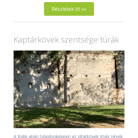
Részletek itt »»
Kaptárkövek szentsége túrák
A Bükk-alján tulajdonképpen az oltárkövek (más névek