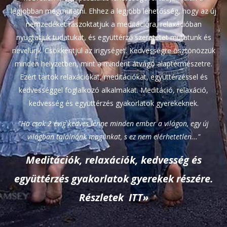
legjobban megmutatni. Ehhez a legjobb lehetősség, hogy az új
nemzedéket rászoktatjuk a meditációra, relaxációban
nyugtatjuk tudatukat, és együttérző szeretetet mutatunk és
nevelünk. Csökkentjül az irigységet. Kedvességre ösztönözzük
minden helyzetben, mint a mindent átvágó alaptermészetre.
Ezért tartok relaxációkat, meditációkat, együttérzéssel és
kedvességgel foglalkozó alkalmakat. Meditáció, relaxáció,
kedvesség és együttérzés gyakorlatok gyerekeknek.
"Ha csak 2 évig kedves lenne minden ember a világon, egy új
világban találnánk magunkat, s ez nem elérhetetlen..."
Meditációk, relaxációk, kedvesség és
együttérzés gyakorlatok gyerekek részére.
Részletek ITT»