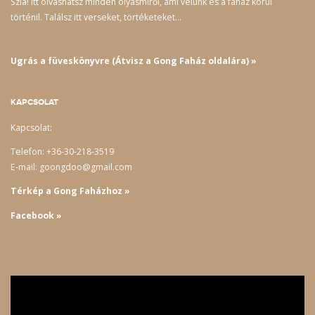
Szia! Itt olvashatsz minden olyasmiről, ami velünk és a faház körül
történil. Találsz itt verseket, törtéketeket…
Ugrás a füveskönyvre (Átvisz a Gong Faház oldalára) »
KAPCSOLAT
Kapcsolat:
Telefon: +36-30-218-3519
E-mail: goongdoo@gmail.com
Térkép a Gong Faházhoz »
Facebook »
Videólejátszó