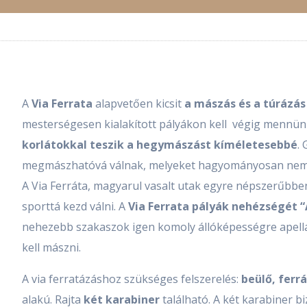
A
Via Ferrata
alapvetően
kicsit
a mászás és a túrázá
mesterségesen kialakított pályákon kell végig mennün
korlátokkal teszik a hegymászást kíméletesebbé
.
megmászhatóvá válnak, melyeket hagyományosan nem
A Via Ferráta, magyarul vasalt utak egyre népszerűbb
sporttá kezd válni. A
Via Ferrata pályák nehézségét “A
nehezebb szakaszok igen komoly állóképességre apellál
kell mászni.
A via ferratázáshoz szükséges felszerelés:
beülő, ferrá
alakú. Rajta
két karabiner
található. A két karabiner bi