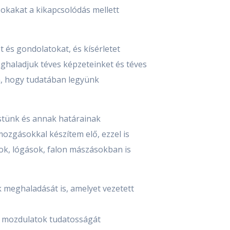
Sokakat a kikapcsolódás mellett
és gondolatokat, és kísérletet
ghaladjuk téves képzeteinket és téves
n, hogy tudatában legyünk
stünk és annak határainak
mozgásokkal készítem elő, ezzel is
sok, lógások, falon mászásokban is
 meghaladását is, amelyet vezetett
a mozdulatok tudatosságát