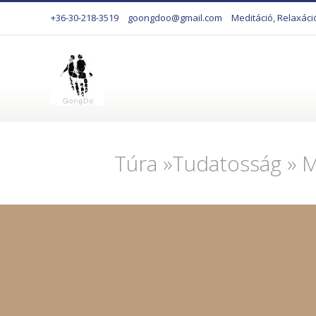
+36-30-218-3519
goongdoo@gmail.com
Meditáció, Relaxáci
Túra »Tudatosság » M