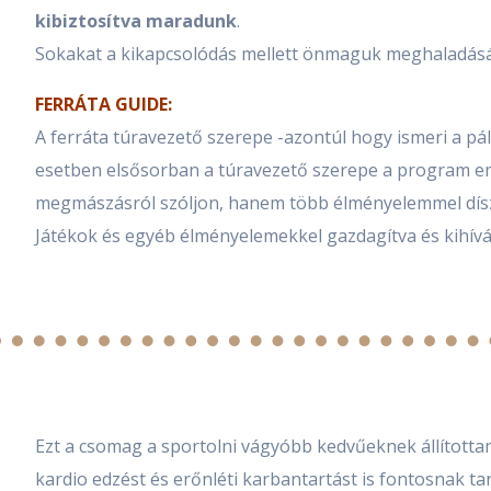
kibiztosítva maradunk
.
Sokakat a kikapcsolódás mellett önmaguk meghaladására
FERRÁTA GUIDE:
A ferráta túravezető szerepe -azontúl hogy ismeri a pály
esetben elsősorban a túravezető szerepe a program em
megmászásról szóljon, hanem több élményelemmel díszít
Játékok és egyéb élményelemekkel gazdagítva és kihívá
Ezt a csomag a sportolni vágyóbb kedvűeknek állította
kardio edzést és erőnléti karbantartást is fontosnak t