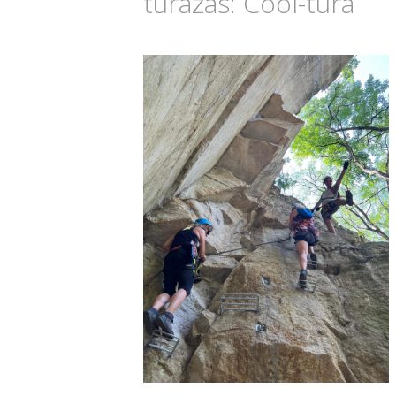
túrázás: Cool-túra