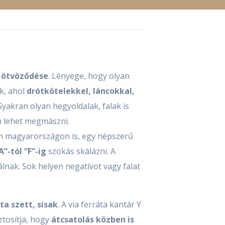
s ötvöződése
. Lényege, hogy olyan
k, ahol
drótkötelekkel, láncokkal,
 Gyakran olyan hegyoldalak, falak is
 lehet megmászni.
en magyarországon is, egy népszerű
”-tól “F”-ig
szokás skálázni. A
nak. Sok helyen negatívot vagy falat
ta szett, sisak
. A via ferráta kantár Y
ztosítja, hogy
átcsatolás közben is