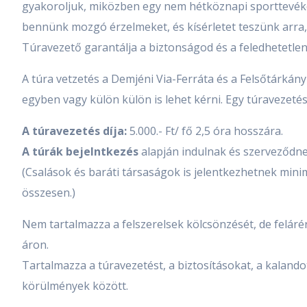
gyakoroljuk, miközben egy nem hétköznapi sporttevék
bennünk mozgó érzelmeket, és kísérletet teszünk arra
Túravezető garantálja a biztonságod és a feledhetetlen
A túra vetzetés a Demjéni Via-Ferráta és a Felsőtárkány
egyben vagy külön külön is lehet kérni. Egy túravezeté
A túravezetés díja:
5.000.- Ft/ fő 2,5 óra hosszára.
A túrák bejelntkezés
alapján indulnak és szerveződne
(Csalások és baráti társaságok is jelentkezhetnek minim
összesen.)
Nem tartalmazza a felszerelsek kölcsönzését, de feláré
áron.
Tartalmazza a túravezetést, a biztosításokat, a kalando
körülmények között.