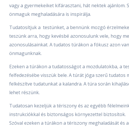
vagy a gyermekeiket kifárasztani, hát nektek ajánlom. 
önmaguk meghaladására is inspirálja.
Tudatosítjuk a testünket, a bennünk mozgó érzelmeket 
teszünk arra, hogy kevésbé azonosulunk vele, hogy me
azonosulásainkat. A tudatos túrákon a fókusz azon va
önmagunknak.
Ezeken a túrákon a tudatosságot a mozdulatokba, a te
felfedezésébe visszük bele. A túrát jóga szerű tudatos 
felkészítve tudatunkat a kalandra. A túra során kihajlá
lehet részünk.
Tudatosan kezeljük a tériszony és az egyébb félelmeink
instrukciókkal és biztonságos környezettel biztosítok.
Szóval ezeken a túrákon a tériszony meghaladását és 