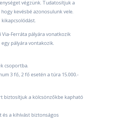
enységet végzünk. Tudatosítjuk a
, hogy kevésbé azonosulunk vele.
 kikapcsolódást.
i Via-Ferráta pályára vonatkozik
s egy pályára vontakozik.
k csoportba.
um 3 fő, 2 fő esetén a túra 15.000.-
rt biztosítjuk a kölcsönzőkbe kapható
t és a kihívást biztonságos