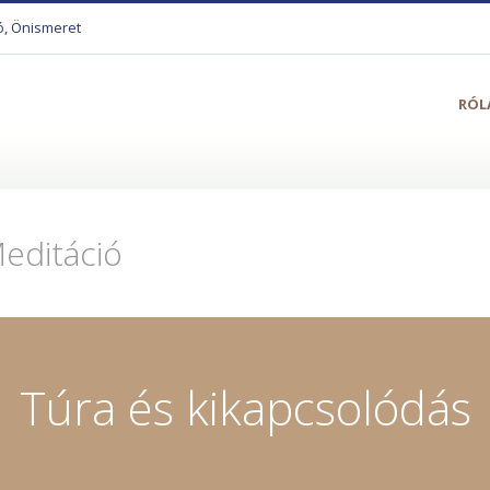
ó, Önismeret
RÓL
editáció
Túra és kikapcsolódás