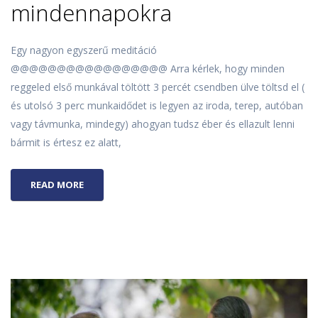
mindennapokra
Egy nagyon egyszerű meditáció
@@@@@@@@@@@@@@@@@ Arra kérlek, hogy minden
reggeled első munkával töltött 3 percét csendben ülve töltsd el (
és utolsó 3 perc munkaidődet is legyen az iroda, terep, autóban
vagy távmunka, mindegy) ahogyan tudsz éber és ellazult lenni
bármit is értesz ez alatt,
READ MORE