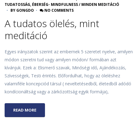
TUDATOSSÁG, ÉBERSÉG- MINDFULNESS
/
MINDEN MEDITÁCIÓ
BY
GONGDO
NO COMMENTS
A tudatos ölelés, mint
meditáció
Egyes irányzatok szerint az embernek 5 szeretet nyelve, amilyen
módon szeretni tud vagy amilyen módon/ formában azt
kívánjuk. Ezek a: Elismerő szavak, Minőségi idő, Ajándékozás,
Szívességek, Testi érintés. Előfordulhat, hogy az öleléshez
valamiféle koncepciód társul ( neveltetésedből, életedből adódó
kondícionáltság vagy a zárkózottság egyik formája),
READ MORE