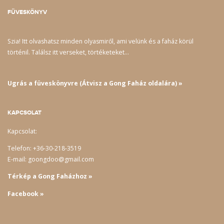
FÜVESKÖNYV
Szia! Itt olvashatsz minden olyasmiről, ami velünk és a faház körül
történil. Találsz itt verseket, törtéketeket…
Ugrás a füveskönyvre (Átvisz a Gong Faház oldalára) »
KAPCSOLAT
Kapcsolat:
Telefon: +36-30-218-3519
E-mail: goongdoo@gmail.com
Térkép a Gong Faházhoz »
Facebook »