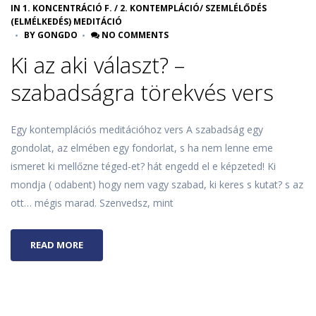
IN
1. KONCENTRÁCIÓ F.
/
2. KONTEMPLÁCIÓ/ SZEMLÉLŐDÉS
(ELMÉLKEDÉS) MEDITÁCIÓ
BY
GONGDO
NO COMMENTS
Ki az aki választ? –
szabadságra törekvés vers
Egy kontemplációs meditációhoz vers A szabadság egy
gondolat, az elmében egy fondorlat, s ha nem lenne eme
ismeret ki mellőzne téged-et? hát engedd el e képzeted! Ki
mondja ( odabent) hogy nem vagy szabad, ki keres s kutat? s az
ott… mégis marad. Szenvedsz, mint
READ MORE