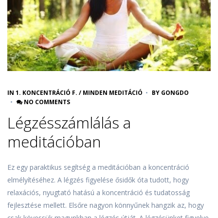
IN
1. KONCENTRÁCIÓ F.
/
MINDEN MEDITÁCIÓ
BY
GONGDO
NO COMMENTS
Légzésszámlálás a
meditációban
Ez egy paraktikus segítség a meditációban a koncentráció
elmélyítéséhez. A légzés figyelése ősidők óta tudott, hogy
relaxációs, nyugtató hatású a koncentráció és tudatosság
fejlesztése mellett. Elsőre nagyon könnyűnek hangzik az, hogy
csak kövessük magunkban a légzés útját. A légzésünket figyelve