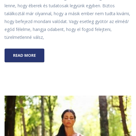
lenne, hogy éberek és tudatosak legyünk egyben. Biztos
találkoztál már olyannal, hogy a másik ember nem tudta kivárni,
hogy befejezd mondani valódat. Vagy esetleg gyötör az elméd/
egód félelme, hangja odabent, hogy el fogod felejteni,
türelmetlenné válsz,
READ MORE