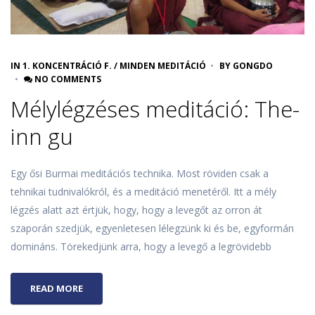
IN
1. KONCENTRÁCIÓ F.
/
MINDEN MEDITÁCIÓ
BY
GONGDO
NO COMMENTS
Mélylégzéses meditáció: The-
inn gu
Egy ősi Burmai meditációs technika. Most röviden csak a
tehnikai tudnivalókról, és a meditáció menetéről. Itt a mély
légzés alatt azt értjük, hogy, hogy a levegőt az orron át
szaporán szedjük, egyenletesen lélegzünk ki és be, egyformán
domináns. Törekedjünk arra, hogy a levegő a legrövidebb
READ MORE