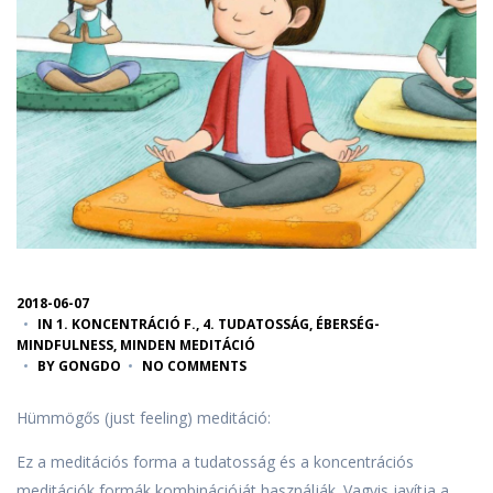
2018-06-07
IN
1. KONCENTRÁCIÓ F.
,
4. TUDATOSSÁG, ÉBERSÉG-
MINDFULNESS
,
MINDEN MEDITÁCIÓ
BY
GONGDO
NO COMMENTS
Hümmögős (just feeling) meditáció:
Ez a meditációs forma a tudatosság és a koncentrációs
meditációk formák kombinációját használják. Vagyis javítja a