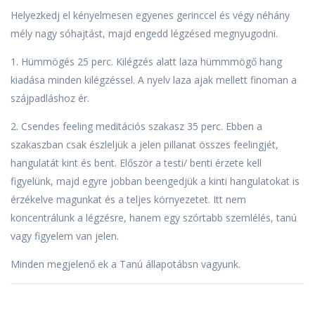
Helyezkedj el kényelmesen egyenes gerinccel és végy néhány
mély nagy sóhajtást, majd engedd légzésed megnyugodni.
1. Hümmögés 25 perc. Kilégzés alatt laza hümmmögő hang
kiadása minden kilégzéssel. A nyelv laza ajak mellett finoman a
szájpadláshoz ér.
2. Csendes feeling meditációs szakasz 35 perc. Ebben a
szakaszban csak észleljük a jelen pillanat összes feelingjét,
hangulatát kint és bent. Először a testi/ benti érzete kell
figyelünk, majd egyre jobban beengedjük a kinti hangulatokat is
érzékelve magunkat és a teljes környezetet. Itt nem
koncentrálunk a légzésre, hanem egy szórtabb szemlélés, tanú
vagy figyelem van jelen.
Minden megjelenő ek a Tanú állapotábsn vagyunk.