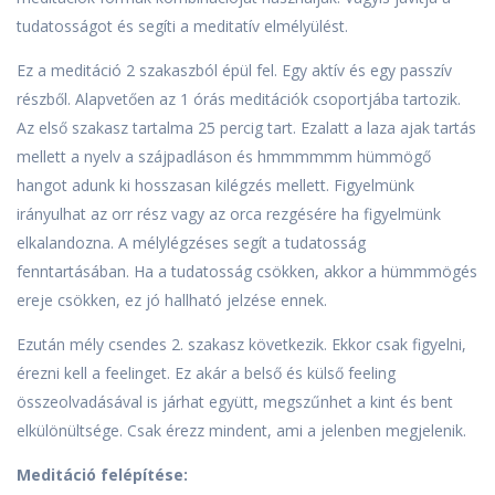
tudatosságot és segíti a meditatív elmélyülést.
Ez a meditáció 2 szakaszból épül fel. Egy aktív és egy passzív
részből. Alapvetően az 1 órás meditációk csoportjába tartozik.
Az első szakasz tartalma 25 percig tart. Ezalatt a laza ajak tartás
mellett a nyelv a szájpadláson és hmmmmmm hümmögő
hangot adunk ki hosszasan kilégzés mellett. Figyelmünk
irányulhat az orr rész vagy az orca rezgésére ha figyelmünk
elkalandozna. A mélylégzéses segít a tudatosság
fenntartásában. Ha a tudatosság csökken, akkor a hümmmögés
ereje csökken, ez jó hallható jelzése ennek.
Ezután mély csendes 2. szakasz következik. Ekkor csak figyelni,
érezni kell a feelinget. Ez akár a belső és külső feeling
összeolvadásával is járhat együtt, megszűnhet a kint és bent
elkülönültsége. Csak érezz mindent, ami a jelenben megjelenik.
Meditáció felépítése: