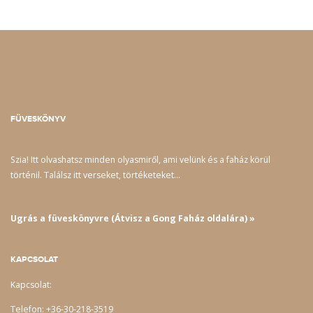
FÜVESKÖNYV
Szia! Itt olvashatsz minden olyasmiről, ami velünk és a faház körül
történil. Találsz itt verseket, törtéketeket…
Ugrás a füveskönyvre (Átvisz a Gong Faház oldalára) »
KAPCSOLAT
Kapcsolat:
Telefon: +36-30-218-3519